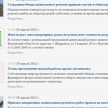
Сотрудники Фонда капитального ремонта приняли участие в общегор
Отрицательная температура воздуха не помешала положительному настр
ремонта выйти на общегородской субботник, отложив на время привычн
Подробнее...
14:40
20 апреля 2022 г.
Жители двух многоквартирных домов получили зачет стоимости дос
В соответствии с региональной программой капитальный ремонт инжен
Курганской области по адресам: г. Шадринск, ул. Гагарина, 20 и г. Курт
гг. и 2041-2043 гг. соответственно
Подробнее...
10:34
19 апреля 2022 г.
Темпы претензионно-исковой работы кратно увеличились
Собственники квартир (комнат) и нежилых помещений обязаны оплачива
формируют фонды капитального ремонта общего имущества в многоквар
деятельности регионального оператора.
Подробнее...
09:08
18 апреля 2022 г.
Приемка завершенных капитальным ремонтом работ прошла на высо
Подрядной организацией завершен капитальный ремонт крыши очередно