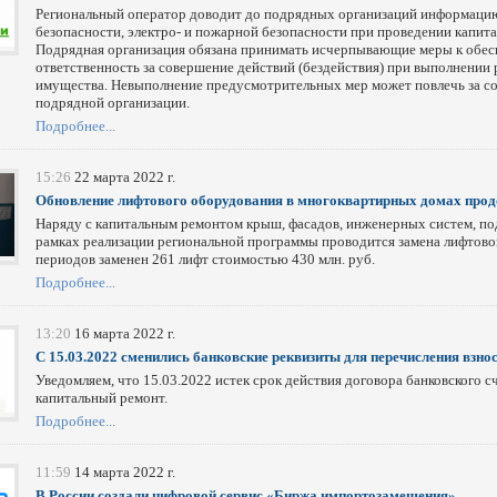
Региональный оператор доводит до подрядных организаций информацию
безопасности, электро- и пожарной безопасности при проведении капит
Подрядная организация обязана принимать исчерпывающие меры к обес
ответственность за совершение действий (бездействия) при выполнении 
имущества. Невыполнение предусмотрительных мер может повлечь за со
подрядной организации.
Подробнее...
15:26
22 марта 2022 г.
Обновление лифтового оборудования в многоквартирных домах про
Наряду с капитальным ремонтом крыш, фасадов, инженерных систем, п
рамках реализации региональной программы проводится замена лифтово
периодов заменен 261 лифт стоимостью 430 млн. руб.
Подробнее...
13:20
16 марта 2022 г.
С 15.03.2022 сменились банковские реквизиты для перечисления взно
Уведомляем, что 15.03.2022 истек срок действия договора банковского с
капитальный ремонт.
Подробнее...
11:59
14 марта 2022 г.
В России создали цифровой сервис «Биржа импортозамещения»