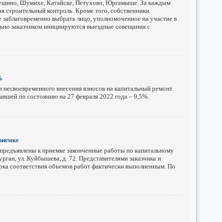
ушино, Шумихе, Катайске, Петухово, Юргамыше. За каждым
я строительный контроль. Кроме того, собственники
заблаговременно выбрать лицо, уполномоченное на участие в
льно заказчиком инициируются выездные совещания с
%
ли несвоевременного внесения взносов на капитальный ремонт
авшей по состоянию на 27 февраля 2022 года – 9,5%.
риемке
предъявлены к приемке законченные работы по капитальному
ган, ул. Куйбышева, д. 72. Представителями заказчика и
рка соответствия объемов работ фактически выполненным. По