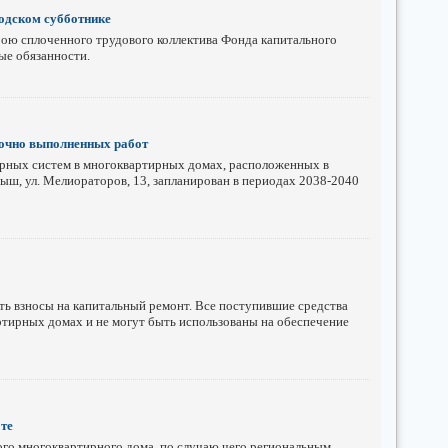
одском субботнике
ою сплоченного трудового коллектива Фонда капитального
ые обязанности.
рочно выполненных работ
ерных систем в многоквартирных домах, расположенных в
амыш, ул. Мелиораторов, 13, запланирован в периодах 2038-2040
ть взносы на капитальный ремонт. Все поступившие средства
тирных домах и не могут быть использованы на обеспечение
те
го многоквартирного дома, по случаю чего региональным