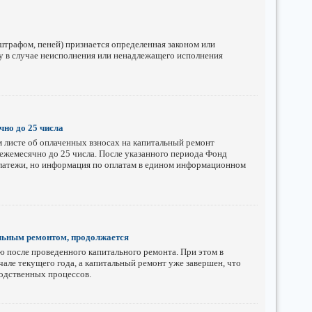
штрафом, пеней) признается определенная законом или
у в случае неисполнения или ненадлежащего исполнения
но до 25 числа
листе об оплаченных взносах на капитальный ремонт
ежемесячно до 25 числа. После указанного периода Фонд
латежи, но информация по оплатам в едином информационном
льным ремонтом, продолжается
ю после проведенного капитального ремонта. При этом в
чале текущего года, а капитальный ремонт уже завершен, что
водственных процессов.