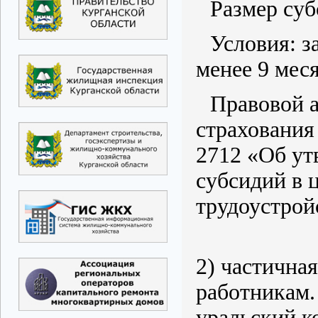
Размер суб
Условия: з
менее 9 мес
Правовой а
страхования
2712 «Об ут
субсидий в 
трудоустрой
2) частична
работникам.
уральский к