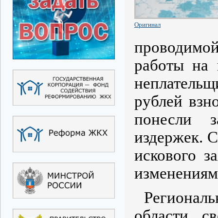
Оригинал
проводимой
работы на 
неплательщ
рублей взн
понесли з
издержек. С
искового з
изменениям
Регионал
области с