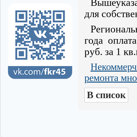
Вышеуказа
для собств
Региональ
года оплат
руб. за 1 к
Некоммерч
ремонта мно
В список