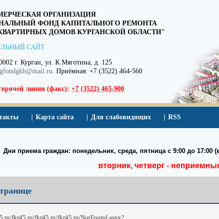
ЕРЧЕСКАЯ ОРГАНИЗАЦИЯ
НАЛЬНЫЙ ФОНД КАПИТАЛЬНОГО РЕМОНТА
ВАРТИРНЫХ ДОМОВ КУРГАНСКОЙ ОБЛАСТИ"
ЛЬНЫЙ САЙТ
0002 г. Курган, ул. К.Мяготина, д. 125
egfondgkh@mail.ru
. Приёмная: +7 (3522) 464-560
горячей линии (факс):
+7 (3522) 465-900
такты
Карта сайта
Для слабовидящих
RSS
Дни приема граждан: понедельник, среда, пятница с 9:00 до 17:00 (в
вторник, четверг - неприемны
транице
45.ru/fkr45.ru/fkr45.ru/fkr45.ru/NotFound.aspx?