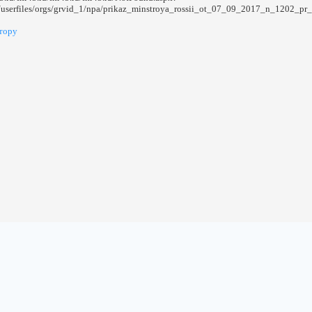
3/userfiles/orgs/grvid_1/npa/prikaz_minstroya_rossii_ot_07_09_2017_n_1202_pr
тору