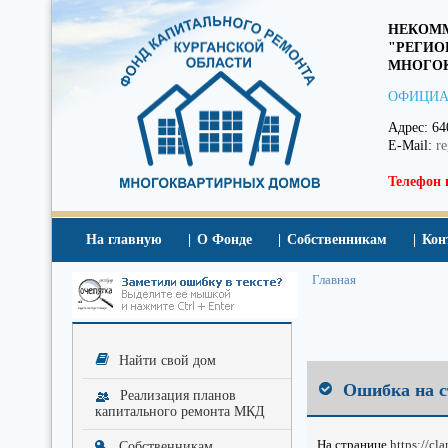
НЕКОММ
"РЕГИО
МНОГОК
ОФИЦИА
Адрес: 64
E-Mail:
r
Телефон 
На главную
О Фонде
Собственникам
Кон
Главная
Найти свой дом
Ошибка на с
Реализация планов
капитального ремонта МКД
На странице
https://cl
Собственникам