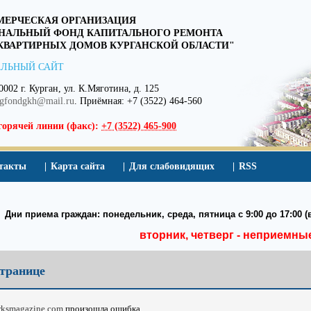
ЕРЧЕСКАЯ ОРГАНИЗАЦИЯ
НАЛЬНЫЙ ФОНД КАПИТАЛЬНОГО РЕМОНТА
ВАРТИРНЫХ ДОМОВ КУРГАНСКОЙ ОБЛАСТИ"
ЛЬНЫЙ САЙТ
0002 г. Курган, ул. К.Мяготина, д. 125
egfondgkh@mail.ru
. Приёмная: +7 (3522) 464-560
горячей линии (факс):
+7 (3522) 465-900
такты
Карта сайта
Для слабовидящих
RSS
Дни приема граждан: понедельник, среда, пятница с 9:00 до 17:00 (в
вторник, четверг - неприемны
транице
arksmagazine.com
произошла ошибка.